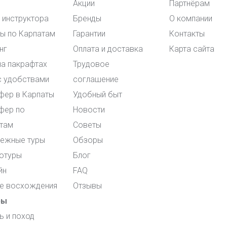
Акции
Партнёрам
и инструктора
Бренды
О компании
ы по Карпатам
Гарантии
Контакты
нг
Оплата и доставка
Карта сайта
на пакрафтах
Трудовое
с удобствами
соглашение
фер в Карпаты
Удобный быт
фер по
Новости
там
Советы
ежные туры
Обзоры
отуры
Блог
йн
FAQ
е восхождения
Отзывы
ры
ь и поход