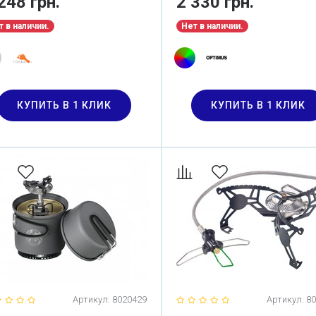
248 грн.
2 330 грн.
CKPACKING WOOD BURNING
OVE (SMALL)
т в наличии.
Нет в наличии.
КУПИТЬ В 1 КЛИК
КУПИТЬ В 1 КЛИК
Артикул:
8020429
Артикул:
80