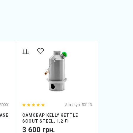
50001
Артикул:
50113
BASE
САМОВАР KELLY KETTLE
САМОВАР KE
SCOUT STEEL, 1.2 Л
TREKKER STE
3 600 грн.
3 360 гр