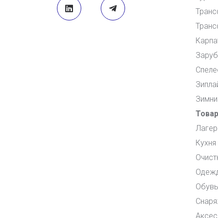
Транс
Транс
Карпа
Заруб
Спеле
Зипла
Зимни
Това
Лагер
Кухня
Очист
Одеж
Обувь
Снаря
Аксес