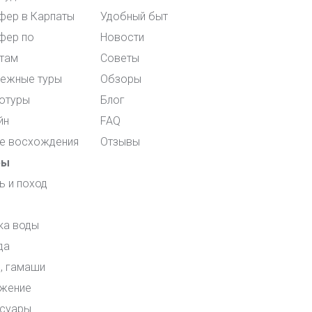
фер в Карпаты
Удобный быт
фер по
Новости
там
Советы
ежные туры
Обзоры
отуры
Блог
йн
FAQ
е восхождения
Отзывы
ры
ь и поход
ка воды
да
, гамаши
жение
суары