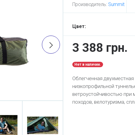
Производитель:
Summit
Цвет:
3 388 грн.
Нет в наличии.
Облегченная двухместная 
низкопрофильной туннель
ветроустойчивостью при 
походов, велотуризма, спл