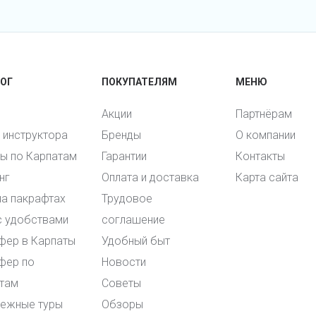
ОГ
ПОКУПАТЕЛЯМ
МЕНЮ
Акции
Партнёрам
и инструктора
Бренды
О компании
ы по Карпатам
Гарантии
Контакты
нг
Оплата и доставка
Карта сайта
на пакрафтах
Трудовое
с удобствами
соглашение
фер в Карпаты
Удобный быт
фер по
Новости
там
Советы
ежные туры
Обзоры