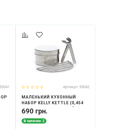
50041
Артикул:
50042
БОР
МАЛЕНЬКИЙ КУХОННЫЙ
ПОЛНЫЙ БА
НАБОР KELLY KETTLE (0,454
ДЛЯ КЕМПИН
Л) ПОДХОДИТ ДЛЯ ЧАЙНИКА
ULTIMATE 'B
690 грн.
6 800 гр
TREKKER
В наличии: 2
В наличии: 1