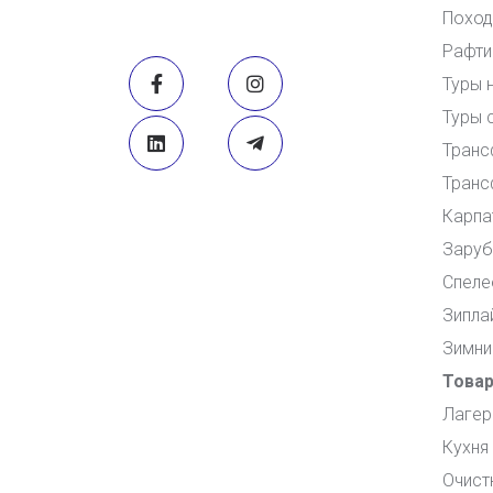
Поход
Рафти
Туры 
Туры 
Транс
Транс
Карпа
Заруб
Спеле
Зипла
Зимни
Това
Лагер
Кухня
Очист