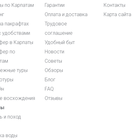
ы по Карпатам
Гарантии
Контакты
нг
Оплата и доставка
Карта сайта
на пакрафтах
Трудовое
с удобствами
соглашение
фер в Карпаты
Удобный быт
фер по
Новости
там
Советы
ежные туры
Обзоры
отуры
Блог
йн
FAQ
е восхождения
Отзывы
ры
ь и поход
ка воды