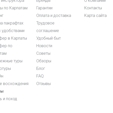
и инструктора
Бренды
О компании
ы по Карпатам
Гарантии
Контакты
нг
Оплата и доставка
Карта сайта
на пакрафтах
Трудовое
с удобствами
соглашение
фер в Карпаты
Удобный быт
фер по
Новости
там
Советы
ежные туры
Обзоры
отуры
Блог
йн
FAQ
е восхождения
Отзывы
ры
ь и поход