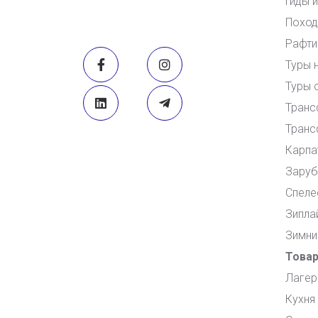
Гиды 
Поход
Рафти
Туры 
Туры 
Транс
Транс
Карпа
Заруб
Спеле
Зипла
Зимни
Това
Лагер
Кухня