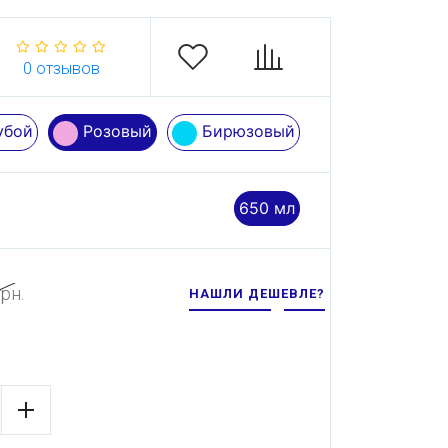
0 отзывов
убой
Розовый
Бирюзовый
650 мл
рн.
НАШЛИ ДЕШЕВЛЕ?