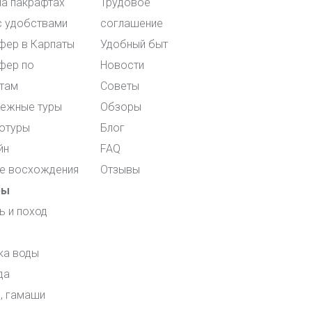
на пакрафтах
Трудовое
с удобствами
соглашение
фер в Карпаты
Удобный быт
фер по
Новости
там
Советы
ежные туры
Обзоры
отуры
Блог
йн
FAQ
е восхождения
Отзывы
ры
ь и поход
ка воды
да
, гамаши