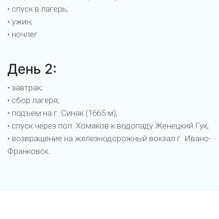
• спуск в лагерь;
• ужин;
• ночлег.
День 2:
• завтрак;
• сбор лагеря;
• подъем на г. Синяк (1665 м);
• спуск через пол. Хомяков к водопаду Женецкий Гук;
• возвращение на железнодорожный вокзал г. Ивано-
Франковск.